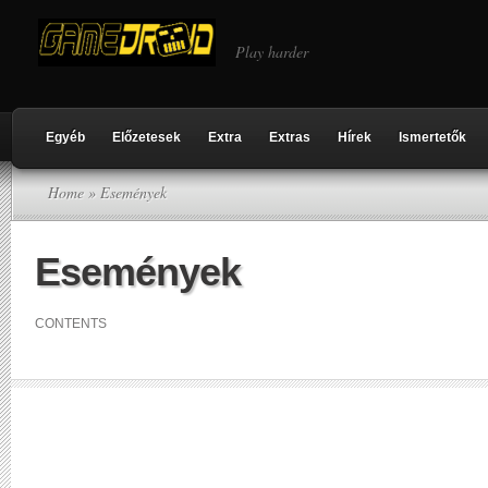
Play harder
Egyéb
Előzetesek
Extra
Extras
Hírek
Ismertetők
Home
» Események
Események
CONTENTS