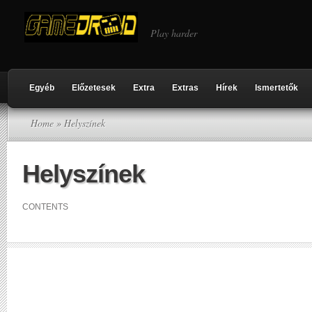
Play harder
Egyéb
Előzetesek
Extra
Extras
Hírek
Ismertetők
Home
» Helyszínek
Helyszínek
CONTENTS